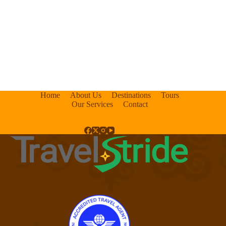
i
o
n
Home
About Us
Destinations
Tours
Our Services
Contact