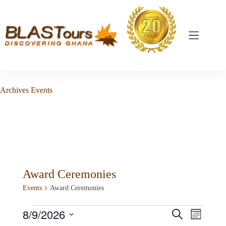
Archives
Events
Award Ceremonies
Events
Award Ceremonies
8/9/2026
E
E
S
M
v
v
e